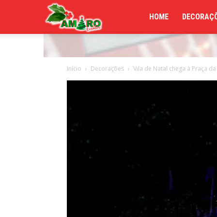
Amaro
HOME
DECORAÇÕ
Eventos
Início
Decorações
Vila de Natal chega à Praça da