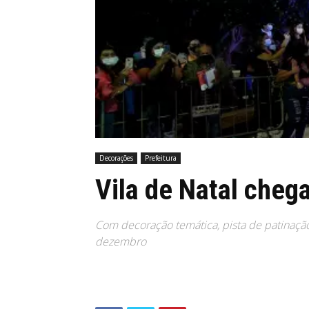
Decorações
Prefeitura
Vila de Natal cheg
Com decoração temática, pista de patinação 
dezembro