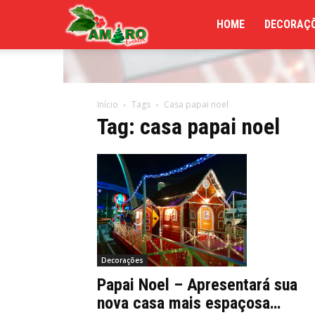
Amaro
HOME
DECORAÇÕ
Eventos
Início
Tags
Casa papai noel
Tag: casa papai noel
Decorações
Papai Noel – Apresentará sua
nova casa mais espaçosa…